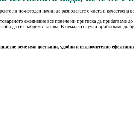
рсите ли по-изгоден начин да разполагате с чиста и качествена в
товареното ежедневие все повече ни притиска да прибягваме до 
особи да се снабдим с такава. В немалко случаи прибягваме до б
 щастие вече има достъпни, удобни и изключително ефективни