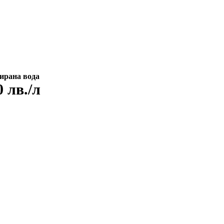
ирана вода
0 лв./л