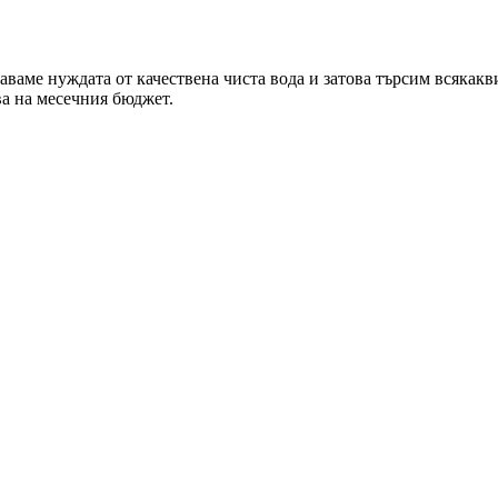
ваме нуждата от качествена чиста вода и затова търсим всякакв
ва на месечния бюджет.