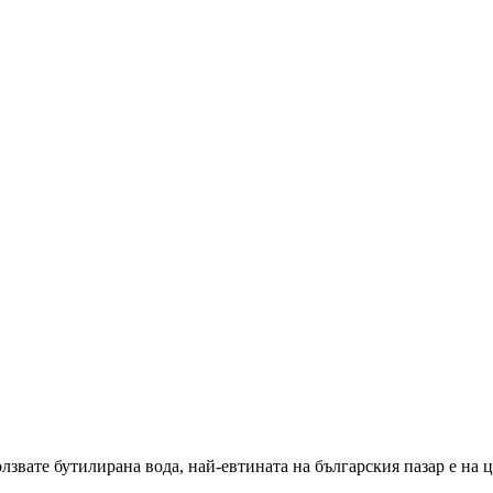
лзвате бутилирана вода, най-евтината на българския пазар е на ц