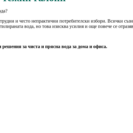
ода?
трудни и често непрактични потребителски избори. Всички съзна
утилираната вода, но това изисква усилия и още повече се отразя
 решения за чиста и прясна вода за дома и офиса.