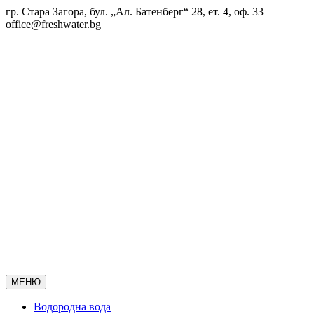
Skip
гр. Стара Загора, бул. „Ал. Батенберг“ 28, ет. 4, оф. 33
to
office@freshwater.bg
content
МЕНЮ
Водородна вода