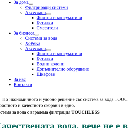
За дома
Филтриращи системи
Аксесоари
Филтри и консумативи
Бутилки
Смесители
За бизнеса
Системи за вода
ХоРеКа
Аксесоари
Филтри и консумативи
Бутилки
Водни колони
Допълнително оборудване
Шкафове
За нас
Контакти
По-икономичното и удобно решение със система за вода TO
обството и качеството събрани в едно.
стема за вода с вградема филтрация
TOUCHLESS
ачествената вода, вече не е 