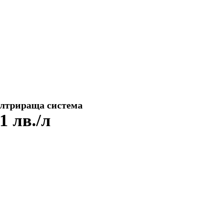
лтрираща система
1 лв./л